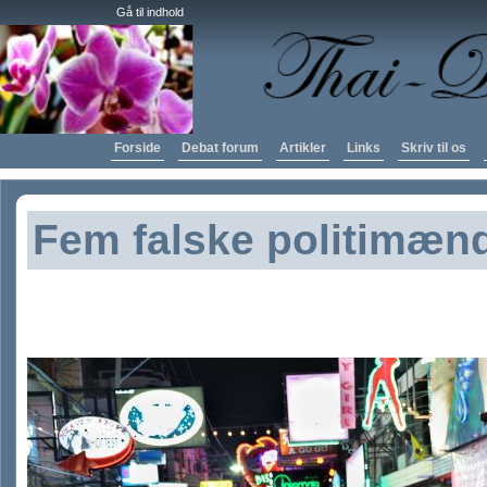
Gå til indhold
Forside
Debat forum
Artikler
Links
Skriv til os
Fem falske politimæn