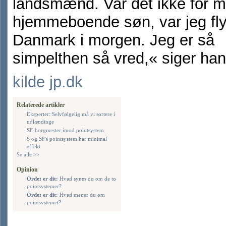
landsmænd. Var det ikke for m
hjemmeboende søn, var jeg flyt
Danmark i morgen. Jeg er så
simpelthen så vred,« siger han
kilde jp.dk
Relaterede artikler
Eksperter: Selvfølgelig må vi sortere i
udlændinge
SF-borgmester imod pointsystem
S og SF's pointsystem har minimal
effekt
Se alle >>
Opinion
Ordet er dit:
Hvad synes du om de to
pointsystemer?
Ordet er dit:
Hvad mener du om
pointsystemet?