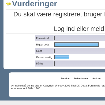
Vurderinger
Du skal være registreret bruger 
Log ind eller meld d
Fantastisk!
Rigtigt godt
Godt
Gennemsnitlig
Dårligt
Forside
Debat forum
Artikler
Alt indhold på denne side er Copyright @ copy 2009 Thai DK Debat Forum Alle rett
er optimeret til 1024 * 768