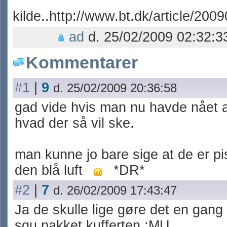
kilde..http://www.bt.dk/article/200
ad
d. 25/02/2009 02:32:3
Kommentarer
#1
|
9
d. 25/02/2009 20:36:58
gad vide hvis man nu havde nået a
hvad der så vil ske.
man kunne jo bare sige at de er pi
den blå luft
*DR*
#2
|
7
d. 26/02/2009 17:43:47
Ja de skulle lige gøre det en gang
sgu pakket kufferten :MU