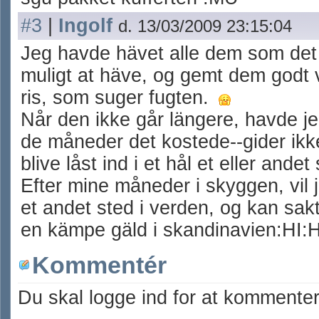
#3
|
Ingolf
d. 13/03/2009 23:15:04
Jeg havde hävet alle dem som det
muligt at häve, og gemt dem godt v
ris, som suger fugten.
Når den ikke går längere, havde je
de måneder det kostede--gider ikk
blive låst ind i et hål et eller ande
Efter mine måneder i skyggen, vil j
et andet sted i verden, og kan sa
en kämpe gäld i skandinavien:HI:H
Kommentér
Du skal logge ind for at kommenter