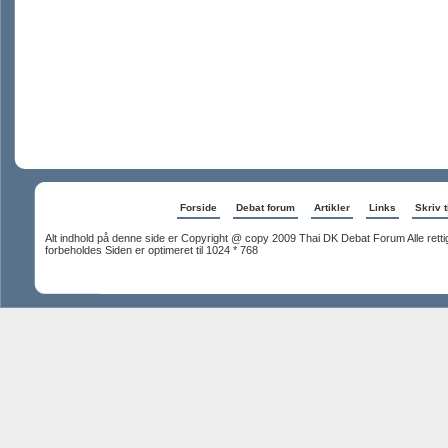
Forside
Debat forum
Artikler
Links
Skriv t
Alt indhold på denne side er Copyright @ copy 2009 Thai DK Debat Forum Alle rett
forbeholdes Siden er optimeret til 1024 * 768