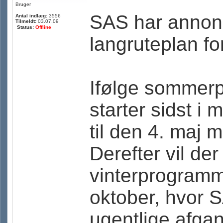
Bruger
SAS har annonc
Antal indlæg:
3556
Tilmeldt:
03.07.09
Status:
Offline
langruteplan f
Ifølge sommerp
starter sidst i 
til den 4. maj 
Derefter vil der
vinterprogramme
oktober, hvor 
ugentlige afg