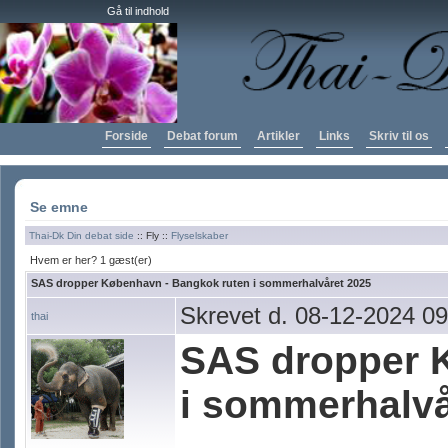
Gå til indhold
Forside
Debat forum
Artikler
Links
Skriv til os
Se emne
Thai-Dk Din debat side
:: Fly ::
Flyselskaber
Hvem er her? 1 gæst(er)
SAS dropper København - Bangkok ruten i sommerhalvåret 2025
Skrevet d. 08-12-2024 09
thai
SAS dropper 
i sommerhalvå