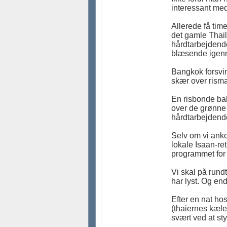
interessant me
Allerede få tim
det gamle Thail
hårdtarbejdende
blæsende igenn
Bangkok forsvin
skær over rismar
En risbonde bak
over de grønne 
hårdtarbejdende
Selv om vi ank
lokale Isaan-ret
programmet fo
Vi skal på rund
har lyst. Og end
Efter en nat hos
(thaiernes kæle
svært ved at st