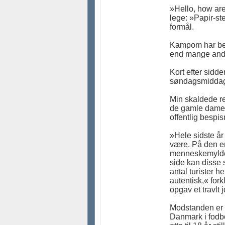
»Hello, how are 
lege: »Papir-st
formål.
Kampom har best
end mange andre
Kort efter sidd
søndagsmiddagen
Min skaldede re
de gamle damer 
offentlig bespi
»Hele sidste år
være. På den e
menneskemylder
side kan disse 
antal turister h
autentisk,« fork
opgav et travlt 
Modstanden er 
Danmark i fodbo