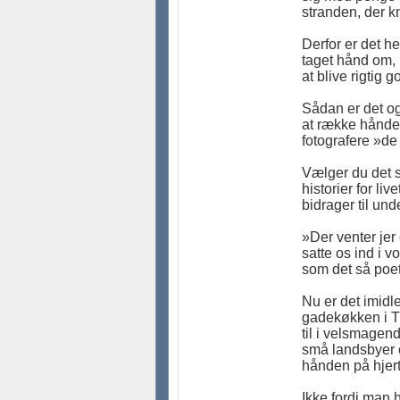
stranden, der kn
Derfor er det he
taget hånd om,
at blive rigtig g
Sådan er det og
at række hånden
fotografere »de
Vælger du det si
historier for l
bidrager til un
»Der venter jer 
satte os ind i 
som det så poet
Nu er det imidl
gadekøkken i T
til i velsmagen
små landsbyer o
hånden på hjert
Ikke fordi man 