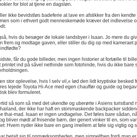
okler for blot at tjene en dagsløn.
ller ikke bevidstløs badeferie at lave en afstikker fra den kendte t
 men som i ethvert godt menneskemøde kræver det indlevelse o
odt.
så, hvis du besøger de lokale landsbyer i Isaan. Jo mere du giv
 frem og modtage gaven, eller stiller du dig op med kameraet p
 indfødte?
dste, får du gode billeder, men ingen historier at fortælle til bi
ivet printet ind på såvel nethinde som fotohinde, hvis du ikke bar
derholdningen.
en stor oplevelse, hvis I selv vil,« lød den lidt kryptiske besked
vores lejede Toyota Hi-Ace med egen chauffør og guide og bega
isk blev formuleret.
ertid så som så med det ukendte og uberørte i Asiens turistland
hailand, der ikke har haft en storsmaskende backpacker sidden
de thai-mad. Isaan er ingen undtagelse. Det føles bare sådan, 
g bliver mødt af fnisende børn, der genert vinker til en, som v
et: Hvem nyder ikke bare en gang imellem at føle sig vigtig o
har betalt sig til opmærksomheden, men simpelthen fordi man er