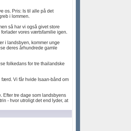
s. Pris: Is til alle på det
 greb i lommen.
en så har vi også givet store
vi forlader vores værtsfamilie igen.
i er i landsbyen, kommer unge
t vise deres århundrede gamle
se folkedans for tre thailandske
.
 færd. Vi får hvide Isaan-bånd om
te. Efter tre dage som landsbyens
in - hvor utroligt det end lyder, at