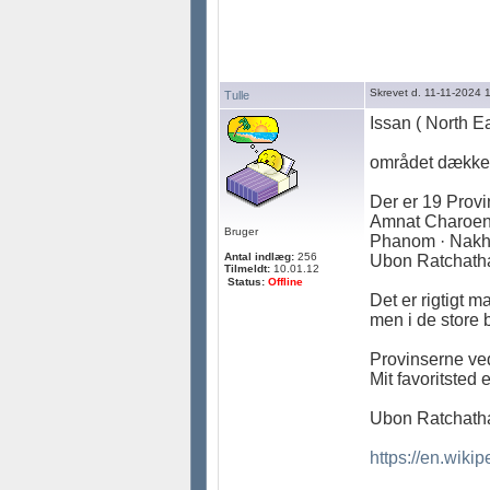
Skrevet d. 11-11-2024 
Tulle
Issan ( North E
området dækker 
Der er 19 Provin
Amnat Charoen 
Bruger
Phanom · Nakho
Antal indlæg:
256
Ubon Ratchatha
Tilmeldt:
10.01.12
Status:
Offline
Det er rigtigt 
men i de store
Provinserne ved
Mit favoritste
Ubon Ratchathan
https://en.wikip