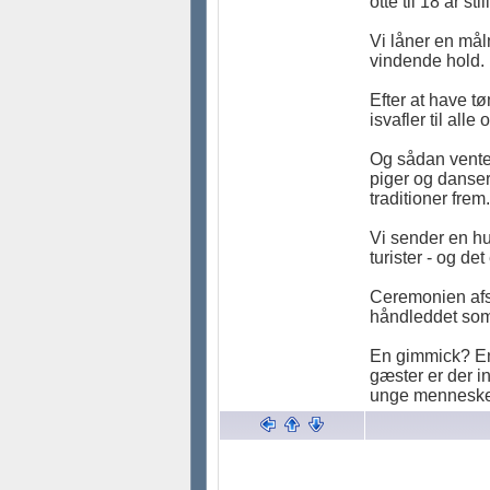
otte til 18 år st
Vi låner en målm
vindende hold. 
Efter at have t
isvafler til all
Og sådan venter
piger og danser 
traditioner frem.
Vi sender en hu
turister - og de
Ceremonien afsl
håndleddet som 
En gimmick? En 
gæster er der in
unge mennesker 