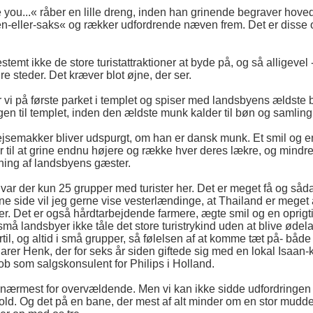
you...« råber en lille dreng, inden han grinende begraver hovedet
en-eller-saks« og rækker udfordrende næven frem. Det er disse o
emt ikke de store turistattraktioner at byde på, og så alligevel
 steder. Det kræver blot øjne, der ser.
er vi på første parket i templet og spiser med landsbyens ældste 
 til templet, inden den ældste munk kalder til bøn og samling
jsemakker bliver udspurgt, om han er dansk munk. Et smil og en 
til at grine endnu højere og række hver deres lækre, og mindre læ
sning af landsbyens gæster.
 var der kun 25 grupper med turister her. Det er meget få og såda
ne side vil jeg gerne vise vesterlændinge, at Thailand er mege
. Det er også hårdtarbejdende farmere, ægte smil og en oprigt
små landsbyer ikke tåle det store turistrykind uden at blive ødel
ertil, og altid i små grupper, så følelsen af at komme tæt på- både
larer Henk, der for seks år siden giftede sig med en lokal Isaan-k
job som salgskonsulent for Philips i Holland.
nærmest for overvældende. Men vi kan ikke sidde udfordringen
ld. Og det på en bane, der mest af alt minder om en stor mudde