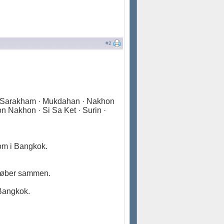
#2
a Sarakham · Mukdahan · Nakhon
 Nakhon · Si Sa Ket · Surin ·
om i Bangkok.
 løber sammen.
 Bangkok.