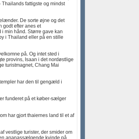
 Thailands fattigste og mindst
gelænder. De sorte øjne og det
godt efter anes et
d i min hånd. Større gave kan
 i Thailand eller på en stille
elkomne på. Og intet sted i
e provins, Isaan i det nordøstlige
e turistmagnet, Chang Mai
templer har den til gengæld i
r funderet på et køber-sælger
m har gjort thaiernes land til et af
f vestlige turister, der smider om
l den ananassælgende kvinde på