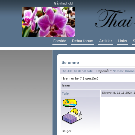
Gå til indhold
Forside
Debat forum
Artikler
Links
S
Se emne
Thai-Dk Din debat side
:: Rejsemål ::
Nordøst Thaila
Hvem er her? 1 gæst(er)
Isaan
Skrevet d. 11-11-2024 
Tulle
Bruger