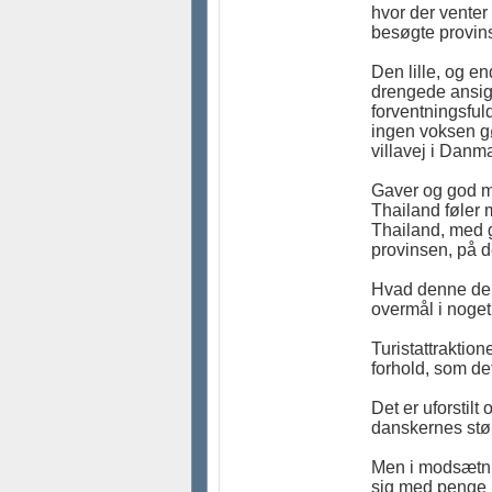
hvor der venter
besøgte provin
Den lille, og e
drengede ansig
forventningsful
ingen voksen gø
villavej i Danm
Gaver og god ma
Thailand føler 
Thailand, med 
provinsen, på 
Hvad denne del 
overmål i noget
Turistattrakti
forhold, som de
Det er uforstilt
danskernes stør
Men i modsætnin
sig med penge p