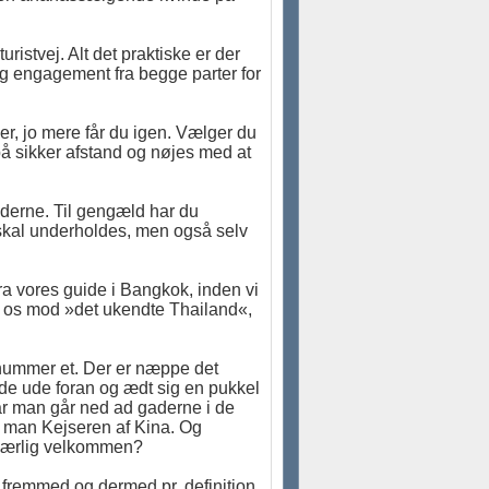
uristvej. Alt det praktiske er der
g engagement fra begge parter for
er, jo mere får du igen. Vælger du
å sikker afstand og nøjes med at
llederne. Til gengæld har du
e skal underholdes, men også selv
 fra vores guide i Bangkok, inden vi
v os mod »det ukendte Thailand«,
 nummer et. Der er næppe det
de ude foran og ædt sig en pukkel
når man går ned ad gaderne i de
ar man Kejseren af Kina. Og
g særlig velkommen?
 fremmed og dermed pr. definition