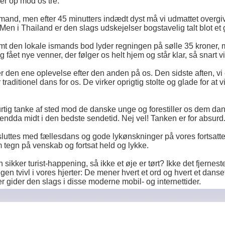
iller op mod os tre.
and, men efter 45 minutters indædt dyst må vi udmattet overgive o
Men i Thailand er den slags udskejelser bogstavelig talt blot et
ømt den lokale ismands bod lyder regningen på sølle 35 kroner, m
e og fået nye venner, der følger os helt hjem og står klar, så snart 
 den ene oplevelse efter den anden på os. Den sidste aften, v
traditionel dans for os. De virker oprigtig stolte og glade for a
rtig tanke af sted mod de danske unge og forestiller os dem dan
t endda midt i den bedste sendetid. Nej vel! Tanken er for absurd
uttes med fællesdans og gode lykønskninger på vores fortsatte
tegn på venskab og fortsat held og lykke.
sikker turist-happening, så ikke et øje er tørt? Ikke det fjernes
gen tvivl i vores hjerter: De mener hvert et ord og hvert et dansetr
gider den slags i disse moderne mobil- og internettider.