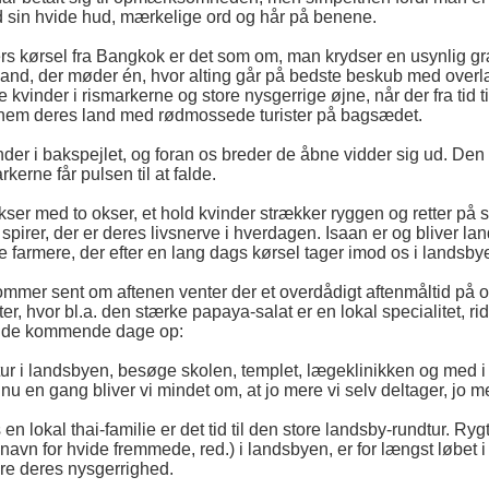
d sin hvide hud, mærkelige ord og hår på benene.
ers kørsel fra Bangkok er det som om, man krydser en usynlig græ
and, der møder én, hvor alting går på bedste beskub med overl
 kvinder i rismarkerne og store nysgerrige øjne, når der fra tid
em deres land med rødmossede turister på bagsædet.
der i bakspejlet, og foran os breder de åbne vidder sig ud. Den 
kerne får pulsen til at falde.
ser med to okser, et hold kvinder strækker ryggen og retter på so
spirer, der er deres livsnerve i hverdagen. Isaan er og bliver l
 farmere, der efter en lang dags kørsel tager imod os i lands
ommer sent om aftenen venter der et overdådigt aftenmåltid på
ter, hvor bl.a. den stærke papaya-salat er en lokal specialitet, 
r de kommende dage op:
tur i landsbyen, besøge skolen, templet, lægeklinikken og med i r
nu en gang bliver vi mindet om, at jo mere vi selv deltager, jo me
 en lokal thai-familie er det tid til den store landsby-rundtur. Ry
navn for hvide fremmede, red.) i landsbyen, er for længst løbet i
yre deres nysgerrighed.