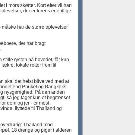
 i mors skørter. Kort efter vil han
plevelser, der er turens egentlige
 - måske har de større oplevelser
beboere, der har bragt
.
stille rysten på hovedet, får kun
kre, lokale retter frem til
n skal det helst blive ved med at
t andet end Phuket og Bangkoks
ig nysgerrighed. På den anden
agt, så jeg tager kun et begrænset
 for dem og jer - er mest
vinde, flyttede til Thailand og
 overhørig: Thailand mod
rpøl. 18 drenge og piger i alderen