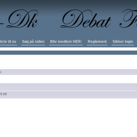
kriv til os
Søg på siden
Bliv medlem HER:
Reglement
Sikker login
nd
15:29