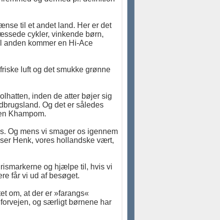
nse til et andet land. Her er det
æssede cykler, vinkende børn,
 til anden kommer en Hi-Ace
friske luft og det smukke grønne
lhatten, inden de atter bøjer sig
andbrugsland. Og det er således
byen Khampom.
 os. Og mens vi smager os igennem
ridser Henk, vores hollandske vært,
ismarkerne og hjælpe til, hvis vi
re får vi ud af besøget.
gtet om, at der er »farangs«
 forvejen, og særligt børnene har