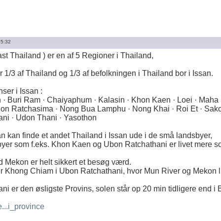
15:32
ast Thailand ) er en af 5 Regioner i Thailand,
1/3 af Thailand og 1/3 af befolkningen i Thailand bor i Issan.
ser i Issan :
· Buri Ram · Chaiyaphum · Kalasin · Khon Kaen · Loei · Mah
n Ratchasima · Nong Bua Lamphu · Nong Khai · Roi Et · Sakon
ni · Udon Thani · Yasothon
man kan finde et andet Thailand i Issan ude i de små landsbyer,
 byer som f.eks. Khon Kaen og Ubon Ratchathani er livet mere s
 Mekon er helt sikkert et besøg værd.
d er Khong Chiam i Ubon Ratchathani, hvor Mun River og Mekon
i er den øsligste Provins, solen står op 20 min tidligere end i
e...i_province