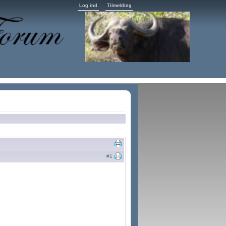
Log ind
Tilmelding
#1