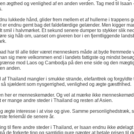
 en ægthed og venlighed af en anden verden. Tag med til Isaan -
s.
ndnu lukkede hånd, glider frem mellem et af hullerne i trappens 
t er endnu gemt bag det faldefærdige gelænder. Men kigger man 
dt smil i halvmørket. Et sekund senere dumper to stykker slik ne
re sig håb om, uanset om giveren bor i en fjerntliggende landsby
ark.
d har til alle tider været menneskers måde at byde fremmede v
man sig mere velkommen end i landets fattigste og mindst besøgt
grænse mod Laos og Cambodja på den ene side og den mægtig
den anden.
af Thailand mangler i smukke strande, elefanttrek og forgyldte 
 så sjældent som nysgerrighed, venlighed og ægte gæstfrihed.
onen her er menneskemøder. Og vel at mærke ikke menneskemøde
t er mange andre steder i Thailand og resten af Asien.
 og ægte interesse i at vise og give. Samme personlighedstræk, so
ste feriemål de senere år.
g til flere andre steder i Thailand, er Isaan endnu ikke ødelagt a
å de forkerte ting og samtidig pure nægter at betale prisen ti