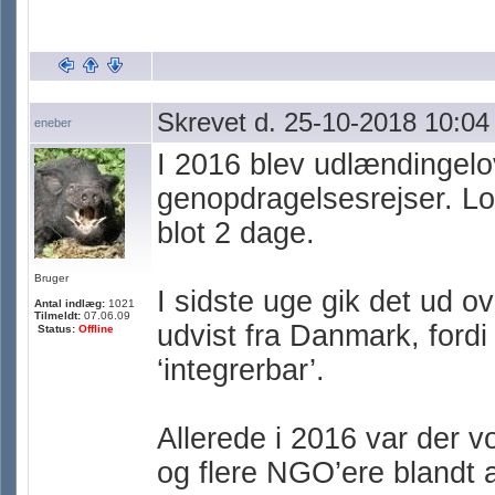
Skrevet d. 25-10-2018 10:04
eneber
I 2016 blev udlændingel
genopdragelsesrejser. Lo
blot 2 dage.
Bruger
I sidste uge gik det ud o
Antal indlæg:
1021
Tilmeldt:
07.06.09
udvist fra Danmark, fordi 
Status:
Offline
‘integrerbar’.
Allerede i 2016 var der v
og flere NGO’ere blandt 