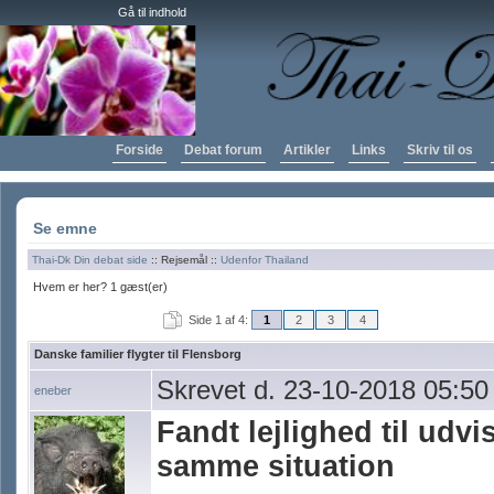
Gå til indhold
Forside
Debat forum
Artikler
Links
Skriv til os
Se emne
Thai-Dk Din debat side
:: Rejsemål ::
Udenfor Thailand
Hvem er her? 1 gæst(er)
Side 1 af 4:
1
2
3
4
Danske familier flygter til Flensborg
Skrevet d. 23-10-2018 05:50
eneber
Fandt lejlighed til udvi
samme situation