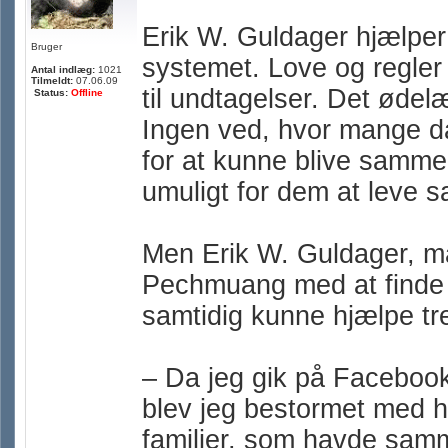
Erik W. Guldager hjælper
Bruger
systemet. Love og regler 
Antal indlæg:
1021
Tilmeldt:
07.06.09
til undtagelser. Det ødelæ
Status:
Offline
Ingen ved, hvor mange dan
for at kunne blive sammen
umuligt for dem at leve
Men Erik W. Guldager, ma
Pechmuang med at finde en
samtidig kunne hjælpe tre 
– Da jeg gik på Facebook 
blev jeg bestormet med h
familier, som havde samm