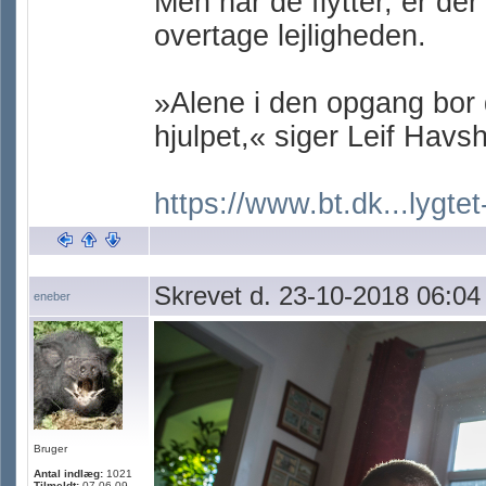
Men når de flytter, er der
overtage lejligheden.
»Alene i den opgang bor d
hjulpet,« siger Leif Havs
https://www.bt.dk...lygtet-
Skrevet d. 23-10-2018 06:04
eneber
Bruger
Antal indlæg:
1021
Tilmeldt:
07.06.09