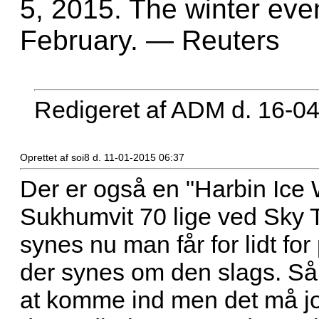
5, 2015. The winter eve
February. — Reuters
Redigeret af ADM d. 16-0
Oprettet af soi8 d. 11-01-2015 06:37
Der er også en "Harbin Ice
Sukhumvit 70 lige ved Sky T
synes nu man får for lidt f
der synes om den slags. Så 
at komme ind men det må jo 